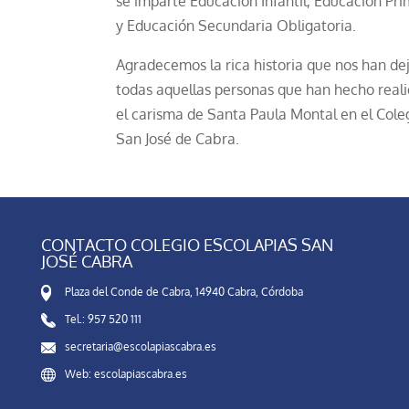
se imparte Educación Infantil, Educación Pri
y Educación Secundaria Obligatoria.
Agradecemos la rica historia que nos han de
todas aquellas personas que han hecho real
el carisma de Santa Paula Montal en el Cole
San José de Cabra.
CONTACTO COLEGIO ESCOLAPIAS SAN
JOSÉ CABRA
Plaza del Conde de Cabra, 14940 Cabra, Córdoba
Tel.: 957 520 111
secretaria@escolapiascabra.es
Web: escolapiascabra.es